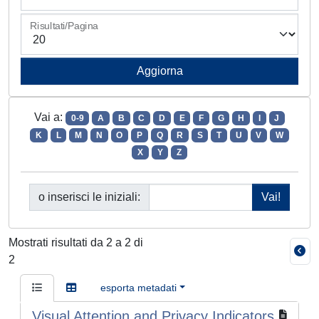
Risultati/Pagina
Vai a:
0-9
A
B
C
D
E
F
G
H
I
J
K
L
M
N
O
P
Q
R
S
T
U
V
W
X
Y
Z
o inserisci le iniziali:
Mostrati risultati da 2 a 2 di
2
esporta metadati
Visual Attention and Privacy Indicators