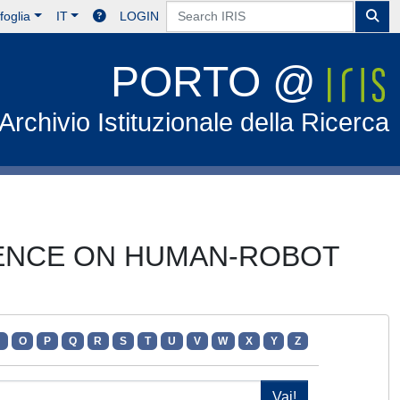
foglia
IT
LOGIN
PORTO @
Archivio Istituzionale della Ricerca
ERENCE ON HUMAN-ROBOT
N
O
P
Q
R
S
T
U
V
W
X
Y
Z