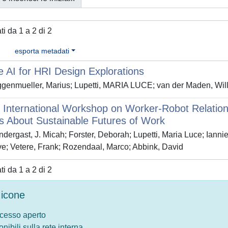
ati da 1 a 2 di 2
esporta metadati
e AI for HRI Design Explorations
genmueller, Marius; Lupetti, MARIA LUCE; van der Maden, Wil
International Workshop on Worker-Robot Relations
 About Sustainable Futures of Work
dergast, J. Micah; Forster, Deborah; Lupetti, Maria Luce; Iannie
e; Vetere, Frank; Rozendaal, Marco; Abbink, David
ati da 1 a 2 di 2
icone
ccesso aperto
onibili sulla rete interna