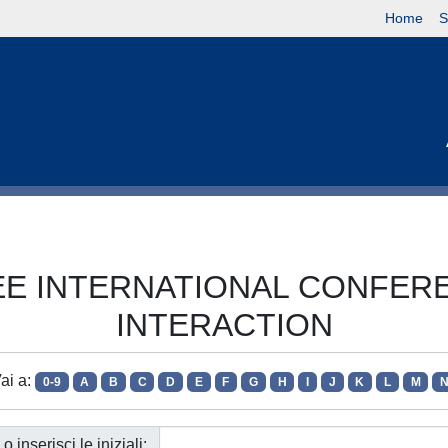
Home
S
M/IEEE INTERNATIONAL CONF
INTERACTION
ai a:
0-9
A
B
C
D
E
F
G
H
I
J
K
L
M
o inserisci le iniziali: