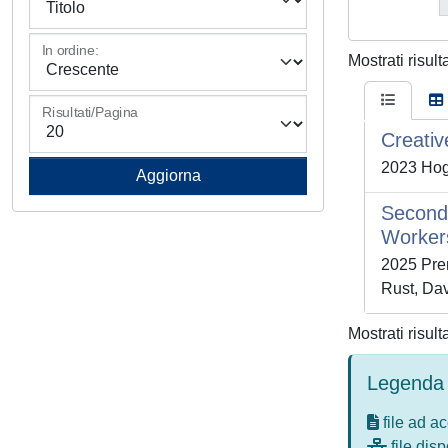
In ordine:
Mostrati risult
Risultati/Pagina
Creativ
2023 Hog
Second 
Workers
2025 Pren
Rust, Dav
Mostrati risult
Legenda 
file ad a
file disp