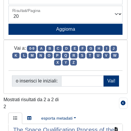
Risultati/Pagina
Vai a:
0-9
A
B
C
D
E
F
G
H
I
J
K
L
M
N
O
P
Q
R
S
T
U
V
W
X
Y
Z
o inserisci le iniziali:
Mostrati risultati da 2 a 2 di
2
esporta metadati
The Space Qualification Process of the