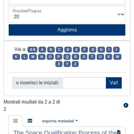
Risultati/Pagina
Vai a:
0-9
A
B
C
D
E
F
G
H
I
J
K
L
M
N
O
P
Q
R
S
T
U
V
W
X
Y
Z
o inserisci le iniziali:
Mostrati risultati da 2 a 2 di
2
esporta metadati
The Space Qualification Process of the