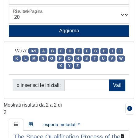
Risultati/Pagina
Vai a:
0-9
A
B
C
D
E
F
G
H
I
J
K
L
M
N
O
P
Q
R
S
T
U
V
W
X
Y
Z
o inserisci le iniziali:
Mostrati risultati da 2 a 2 di
2
esporta metadati
The Space Qualification Process of the