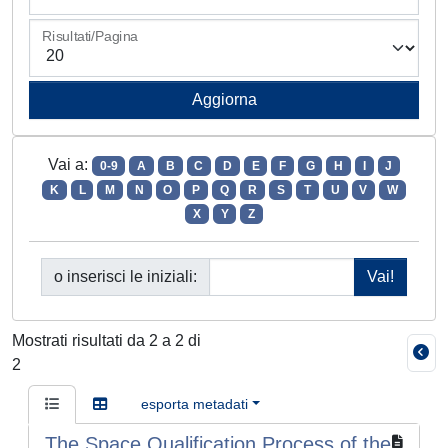
Risultati/Pagina
Vai a:
0-9
A
B
C
D
E
F
G
H
I
J
K
L
M
N
O
P
Q
R
S
T
U
V
W
X
Y
Z
o inserisci le iniziali:
Mostrati risultati da 2 a 2 di
2
esporta metadati
The Space Qualification Process of the