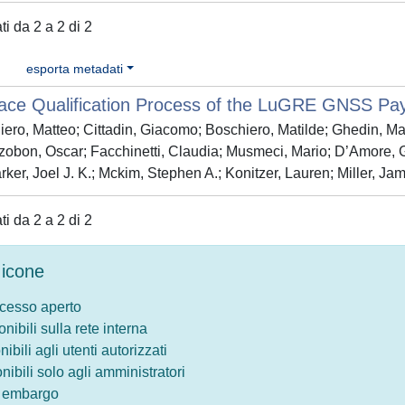
ati da 2 a 2 di 2
esporta metadati
ace Qualification Process of the LuGRE GNSS Pa
iero, Matteo; Cittadin, Giacomo; Boschiero, Matilde; Ghedin, Ma
zobon, Oscar; Facchinetti, Claudia; Musmeci, Mario; D’Amore, Gi
rker, Joel J. K.; Mckim, Stephen A.; Konitzer, Lauren; Miller, Ja
ati da 2 a 2 di 2
icone
ccesso aperto
onibili sulla rete interna
nibili agli utenti autorizzati
onibili solo agli amministratori
o embargo