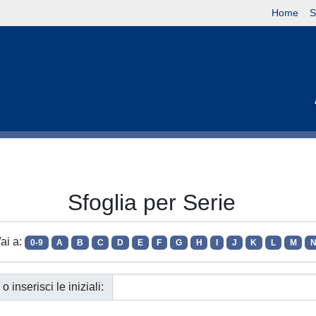
Home
S
Sfoglia per Serie
ai a:
0-9
A
B
C
D
E
F
G
H
I
J
K
L
M
o inserisci le iniziali: