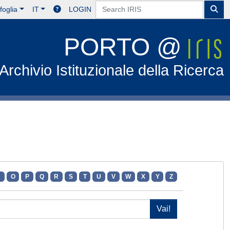
foglia
IT
LOGIN
PORTO @
Archivio Istituzionale della Ricerca
N
O
P
Q
R
S
T
U
V
W
X
Y
Z