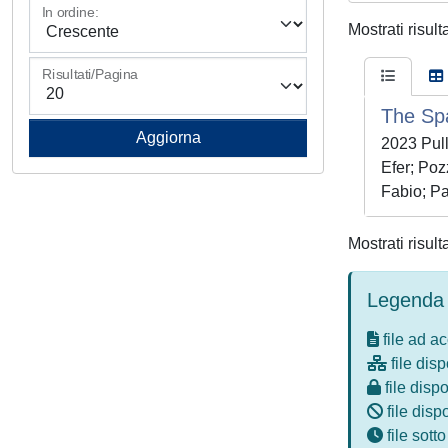
In ordine:
Mostrati risult
Risultati/Pagina
The Sp
2023 Pull
Efer; Poz
Fabio; Pa
Mostrati risult
Legenda 
file ad a
file disp
file dispo
file disp
file sott