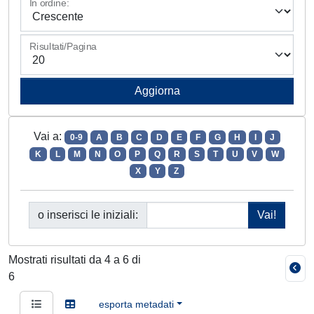
In ordine:
Risultati/Pagina
Vai a:
0-9
A
B
C
D
E
F
G
H
I
J
K
L
M
N
O
P
Q
R
S
T
U
V
W
X
Y
Z
o inserisci le iniziali:
Mostrati risultati da 4 a 6 di
6
esporta metadati