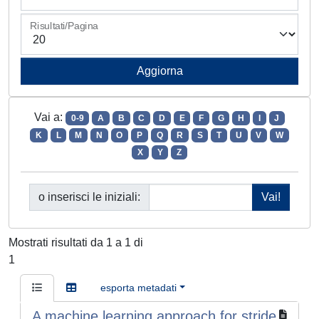
Risultati/Pagina
Vai a:
0-9
A
B
C
D
E
F
G
H
I
J
K
L
M
N
O
P
Q
R
S
T
U
V
W
X
Y
Z
o inserisci le iniziali:
Mostrati risultati da 1 a 1 di
1
esporta metadati
A machine learning approach for stride