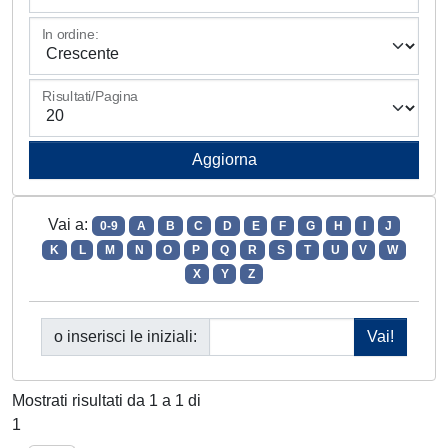
In ordine:
Risultati/Pagina
Vai a:
0-9
A
B
C
D
E
F
G
H
I
J
K
L
M
N
O
P
Q
R
S
T
U
V
W
X
Y
Z
o inserisci le iniziali:
Mostrati risultati da 1 a 1 di
1