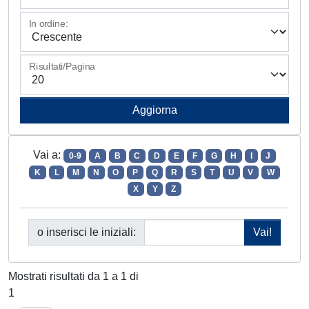
In ordine:
Risultati/Pagina
Vai a:
0-9
A
B
C
D
E
F
G
H
I
J
K
L
M
N
O
P
Q
R
S
T
U
V
W
X
Y
Z
o inserisci le iniziali:
Mostrati risultati da 1 a 1 di
1