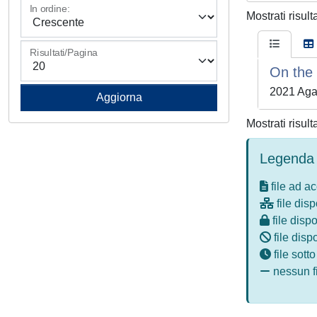
In ordine:
Mostrati risult
Risultati/Pagina
On the
2021 Agar
Mostrati risult
Legenda 
file ad a
file disp
file dispo
file disp
file sott
nessun fi