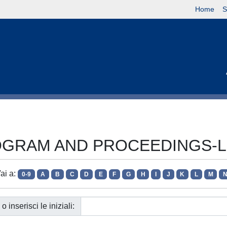
Home
S
L PROGRAM AND PROCEEDINGS
ai a:
0-9
A
B
C
D
E
F
G
H
I
J
K
L
M
o inserisci le iniziali: