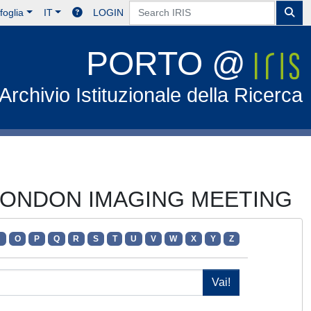
foglia
IT
LOGIN
PORTO @
Archivio Istituzionale della Ricerca
-LONDON IMAGING MEETING
N
O
P
Q
R
S
T
U
V
W
X
Y
Z