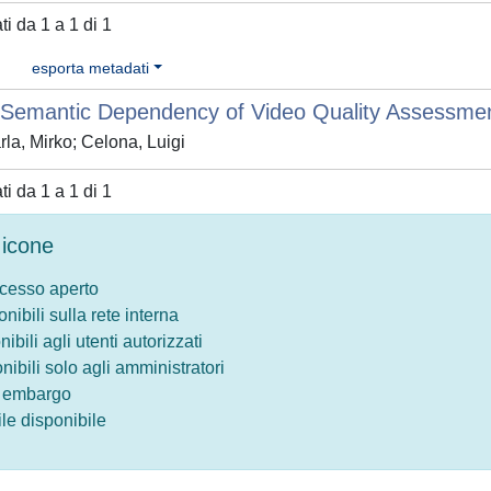
ati da 1 a 1 di 1
esporta metadati
 Semantic Dependency of Video Quality Assessme
la, Mirko; Celona, Luigi
ati da 1 a 1 di 1
icone
ccesso aperto
onibili sulla rete interna
nibili agli utenti autorizzati
onibili solo agli amministratori
o embargo
le disponibile