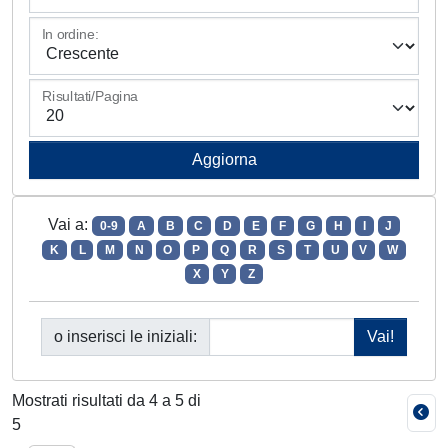
In ordine:
Risultati/Pagina
Vai a:
0-9
A
B
C
D
E
F
G
H
I
J
K
L
M
N
O
P
Q
R
S
T
U
V
W
X
Y
Z
o inserisci le iniziali:
Mostrati risultati da 4 a 5 di
5