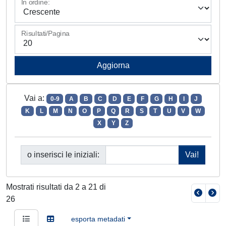
In ordine:
Risultati/Pagina
Vai a:
0-9
A
B
C
D
E
F
G
H
I
J
K
L
M
N
O
P
Q
R
S
T
U
V
W
X
Y
Z
o inserisci le iniziali:
Mostrati risultati da 2 a 21 di
26
esporta metadati