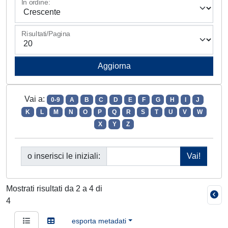
In ordine:
Risultati/Pagina
Vai a:
0-9
A
B
C
D
E
F
G
H
I
J
K
L
M
N
O
P
Q
R
S
T
U
V
W
X
Y
Z
o inserisci le iniziali:
Mostrati risultati da 2 a 4 di
4
esporta metadati