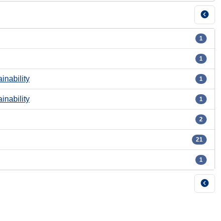
1
1
inability
1
inability
1
2
21
1