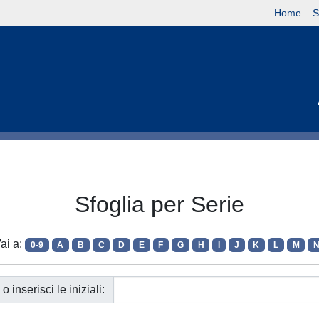
Home
S
Sfoglia per Serie
ai a:
0-9
A
B
C
D
E
F
G
H
I
J
K
L
M
o inserisci le iniziali: