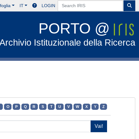
foglia
IT
LOGIN
PORTO @
Archivio Istituzionale della Ricerca
N
O
P
Q
R
S
T
U
V
W
X
Y
Z