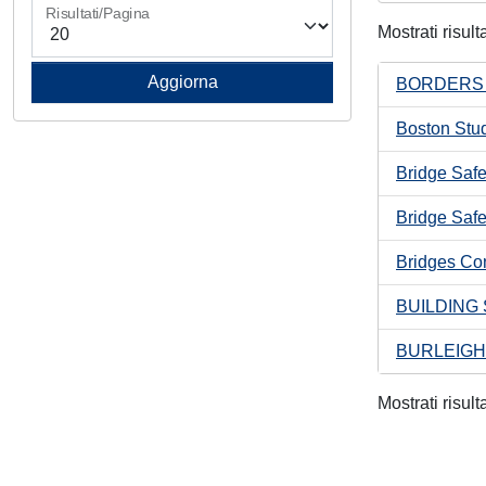
Risultati/Pagina
Mostrati risult
BORDERS 
Boston Stud
Bridge Safe
Bridge Safe
Bridges Co
BUILDING 
BURLEIGH
Mostrati risult