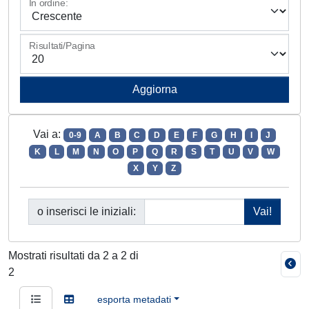
In ordine:
Risultati/Pagina
Vai a:
0-9
A
B
C
D
E
F
G
H
I
J
K
L
M
N
O
P
Q
R
S
T
U
V
W
X
Y
Z
o inserisci le iniziali:
Mostrati risultati da 2 a 2 di
2
esporta metadati