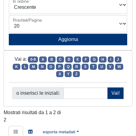
In ordine:
Risultati/Pagina
Vai a:
0-9
A
B
C
D
E
F
G
H
I
J
K
L
M
N
O
P
Q
R
S
T
U
V
W
X
Y
Z
o inserisci le iniziali:
Mostrati risultati da 1 a 2 di
2
esporta metadati