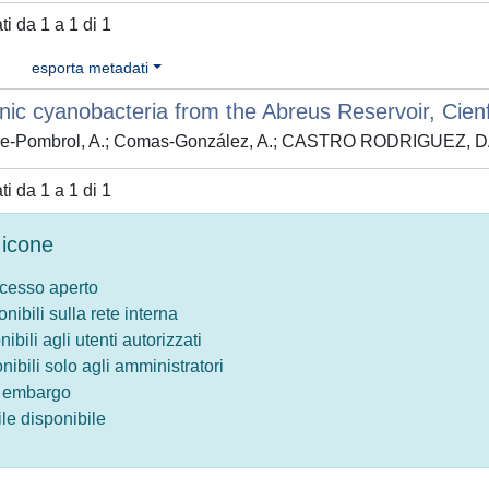
ati da 1 a 1 di 1
esporta metadati
nic cyanobacteria from the Abreus Reservoir, Cie
le-Pombrol, A.; Comas-González, A.; CASTRO RODRIGUEZ, DAV
ati da 1 a 1 di 1
icone
ccesso aperto
onibili sulla rete interna
nibili agli utenti autorizzati
onibili solo agli amministratori
o embargo
le disponibile