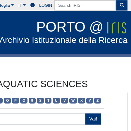
foglia
IT
LOGIN
PORTO @
Archivio Istituzionale della Ricerca
F AQUATIC SCIENCES
N
O
P
Q
R
S
T
U
V
W
X
Y
Z