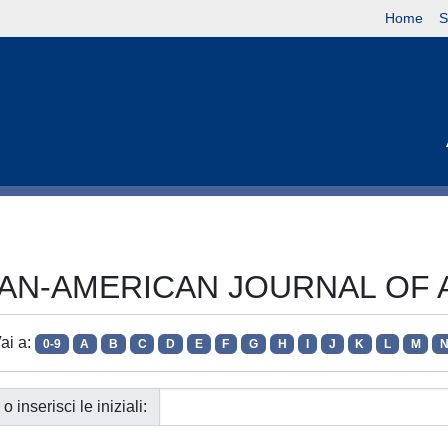
Home
S
ta PAN-AMERICAN JOURNAL O
ai a:
0-9
A
B
C
D
E
F
G
H
I
J
K
L
M
o inserisci le iniziali: