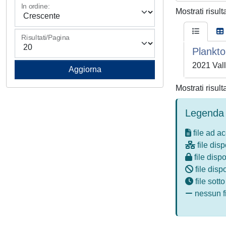
In ordine:
Mostrati risult
Risultati/Pagina
Plankto
2021 Val
Mostrati risult
Legenda 
file ad a
file disp
file dispo
file disp
file sott
nessun fi