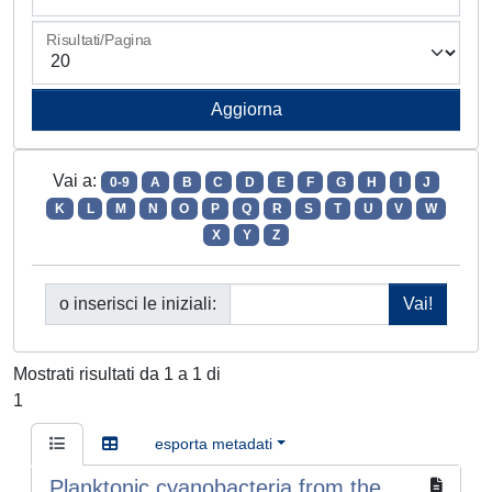
Risultati/Pagina
Vai a:
0-9
A
B
C
D
E
F
G
H
I
J
K
L
M
N
O
P
Q
R
S
T
U
V
W
X
Y
Z
o inserisci le iniziali:
Mostrati risultati da 1 a 1 di
1
esporta metadati
Planktonic cyanobacteria from the