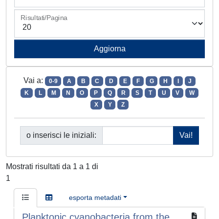
Risultati/Pagina
Vai a:
0-9
A
B
C
D
E
F
G
H
I
J
K
L
M
N
O
P
Q
R
S
T
U
V
W
X
Y
Z
o inserisci le iniziali:
Mostrati risultati da 1 a 1 di
1
esporta metadati
Planktonic cyanobacteria from the