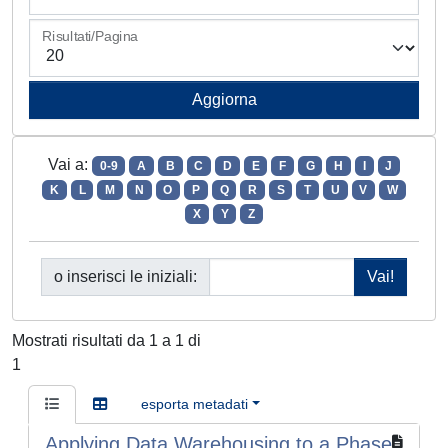
Risultati/Pagina
Vai a:
0-9
A
B
C
D
E
F
G
H
I
J
K
L
M
N
O
P
Q
R
S
T
U
V
W
X
Y
Z
o inserisci le iniziali:
Mostrati risultati da 1 a 1 di
1
esporta metadati
Applying Data Warehousing to a Phase