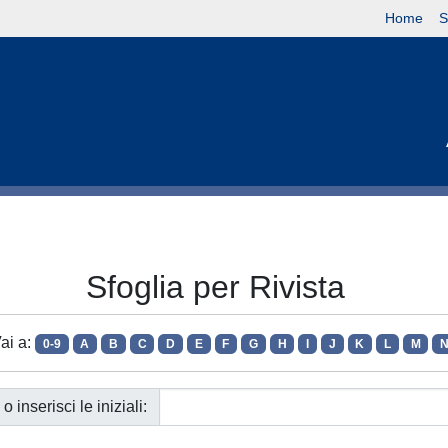
Home
S
Sfoglia per Rivista
ai a:
0-9
A
B
C
D
E
F
G
H
I
J
K
L
M
o inserisci le iniziali: