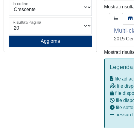
In ordine:
Mostrati risult
Risultati/Pagina
Multi-c
2015 Cerot
Mostrati risult
Legenda 
file ad a
file disp
file dispo
file disp
file sott
nessun fi