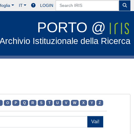
foglia
IT
LOGIN
PORTO @
Archivio Istituzionale della Ricerca
N
O
P
Q
R
S
T
U
V
W
X
Y
Z