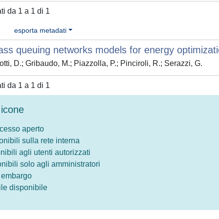
ati da 1 a 1 di 1
esporta metadati
lass queuing networks models for energy optimizat
ti, D.; Gribaudo, M.; Piazzolla, P.; Pinciroli, R.; Serazzi, G.
ati da 1 a 1 di 1
icone
ccesso aperto
onibili sulla rete interna
nibili agli utenti autorizzati
onibili solo agli amministratori
o embargo
le disponibile