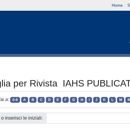
Home
S
glia per Rivista IAHS PUBLICA
ai a:
0-9
A
B
C
D
E
F
G
H
I
J
K
L
M
o inserisci le iniziali: