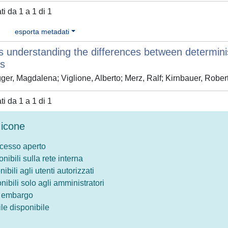
ati da 1 a 1 di 1
esporta metadati
 understanding the differences between determinist
s
er, Magdalena; Viglione, Alberto; Merz, Ralf; Kirnbauer, Robert;
ati da 1 a 1 di 1
icone
ccesso aperto
onibili sulla rete interna
nibili agli utenti autorizzati
onibili solo agli amministratori
o embargo
le disponibile