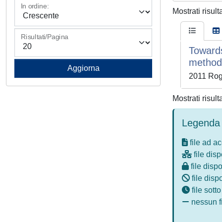
In ordine:
Mostrati risult
Risultati/Pagina
Towards
method
2011 Rogg
Mostrati risult
Legenda 
file ad a
file disp
file dispo
file disp
file sott
nessun fi