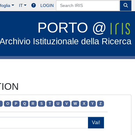
foglia
IT
LOGIN
PORTO @
Archivio Istituzionale della Ricerca
TION
N
O
P
Q
R
S
T
U
V
W
X
Y
Z