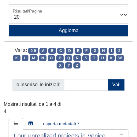
Risultati/Pagina
Vai a:
0-9
A
B
C
D
E
F
G
H
I
J
K
L
M
N
O
P
Q
R
S
T
U
V
W
X
Y
Z
o inserisci le iniziali:
Mostrati risultati da 1 a 4 di
4
esporta metadati
Four unrealized projects in Venice