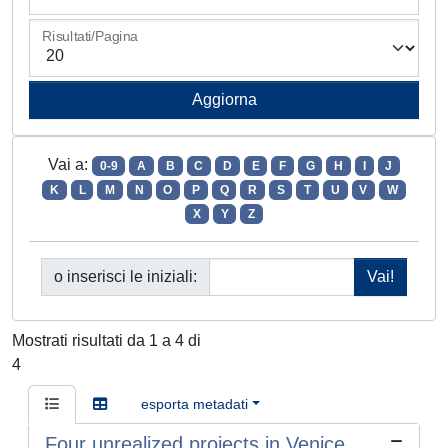
Risultati/Pagina
Vai a:
0-9
A
B
C
D
E
F
G
H
I
J
K
L
M
N
O
P
Q
R
S
T
U
V
W
X
Y
Z
o inserisci le iniziali:
Mostrati risultati da 1 a 4 di
4
esporta metadati
Four unrealized projects in Venice