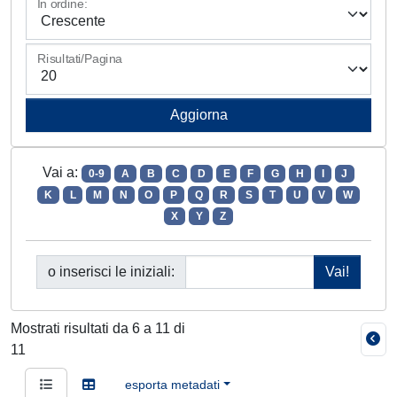
In ordine:
Risultati/Pagina
Vai a:
0-9
A
B
C
D
E
F
G
H
I
J
K
L
M
N
O
P
Q
R
S
T
U
V
W
X
Y
Z
o inserisci le iniziali:
Mostrati risultati da 6 a 11 di
11
esporta metadati