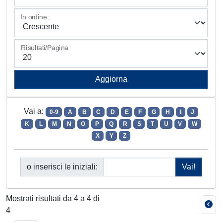
In ordine:
Risultati/Pagina
Vai a:
0-9
A
B
C
D
E
F
G
H
I
J
K
L
M
N
O
P
Q
R
S
T
U
V
W
X
Y
Z
o inserisci le iniziali:
Mostrati risultati da 4 a 4 di
4