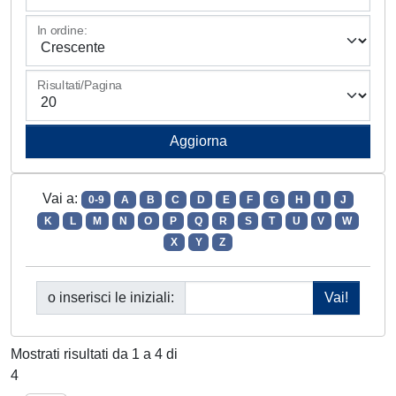
In ordine:
Risultati/Pagina
Vai a:
0-9
A
B
C
D
E
F
G
H
I
J
K
L
M
N
O
P
Q
R
S
T
U
V
W
X
Y
Z
o inserisci le iniziali:
Mostrati risultati da 1 a 4 di
4