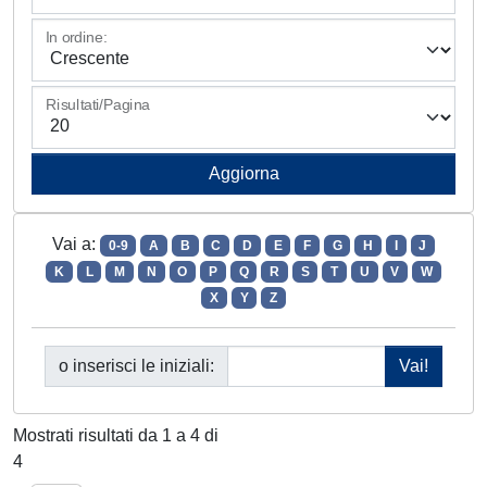
In ordine:
Risultati/Pagina
Vai a:
0-9
A
B
C
D
E
F
G
H
I
J
K
L
M
N
O
P
Q
R
S
T
U
V
W
X
Y
Z
o inserisci le iniziali:
Mostrati risultati da 1 a 4 di
4