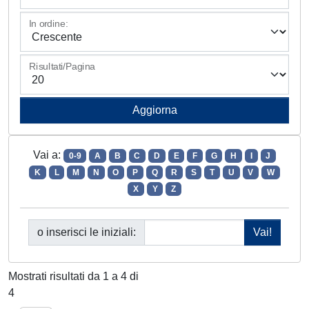
In ordine:
Risultati/Pagina
Vai a:
0-9
A
B
C
D
E
F
G
H
I
J
K
L
M
N
O
P
Q
R
S
T
U
V
W
X
Y
Z
o inserisci le iniziali:
Mostrati risultati da 1 a 4 di
4