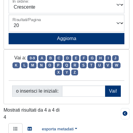
In ordine:
Risultati/Pagina
Vai a:
0-9
A
B
C
D
E
F
G
H
I
J
K
L
M
N
O
P
Q
R
S
T
U
V
W
X
Y
Z
o inserisci le iniziali:
Mostrati risultati da 4 a 4 di
4
esporta metadati