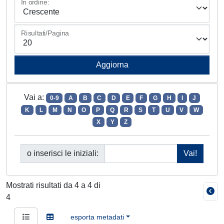
In ordine:
Risultati/Pagina
Vai a:
0-9
A
B
C
D
E
F
G
H
I
J
K
L
M
N
O
P
Q
R
S
T
U
V
W
X
Y
Z
o inserisci le iniziali:
Mostrati risultati da 4 a 4 di
4
esporta metadati