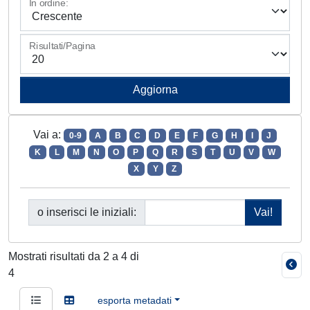
In ordine:
Risultati/Pagina
Vai a:
0-9
A
B
C
D
E
F
G
H
I
J
K
L
M
N
O
P
Q
R
S
T
U
V
W
X
Y
Z
o inserisci le iniziali:
Mostrati risultati da 2 a 4 di
4
esporta metadati