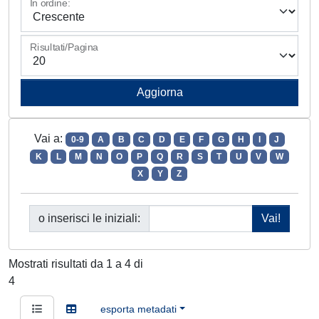
In ordine:
Risultati/Pagina
Vai a:
0-9
A
B
C
D
E
F
G
H
I
J
K
L
M
N
O
P
Q
R
S
T
U
V
W
X
Y
Z
o inserisci le iniziali:
Mostrati risultati da 1 a 4 di
4
esporta metadati