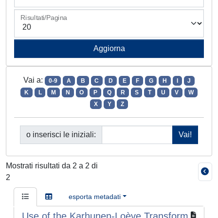
Risultati/Pagina
Vai a:
0-9
A
B
C
D
E
F
G
H
I
J
K
L
M
N
O
P
Q
R
S
T
U
V
W
X
Y
Z
o inserisci le iniziali:
Mostrati risultati da 2 a 2 di
2
esporta metadati
Use of the Karhunen-Loève Transform