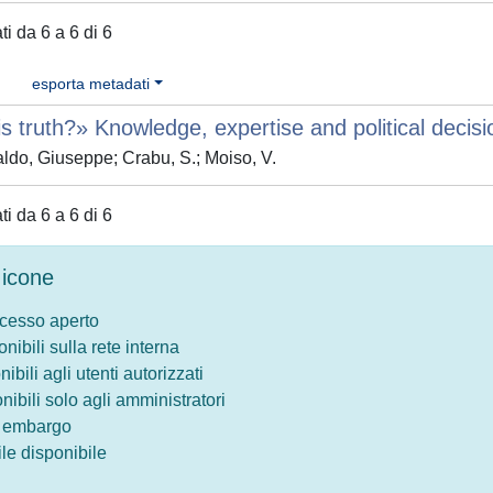
ati da 6 a 6 di 6
esporta metadati
s truth?» Knowledge, expertise and political decisio
ldo, Giuseppe; Crabu, S.; Moiso, V.
ati da 6 a 6 di 6
icone
ccesso aperto
onibili sulla rete interna
nibili agli utenti autorizzati
onibili solo agli amministratori
o embargo
le disponibile