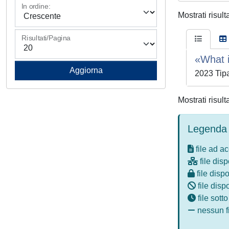
In ordine:
Mostrati risult
Risultati/Pagina
«What i
2023 Tipa
Mostrati risult
Legenda 
file ad a
file disp
file dispo
file disp
file sott
nessun fi