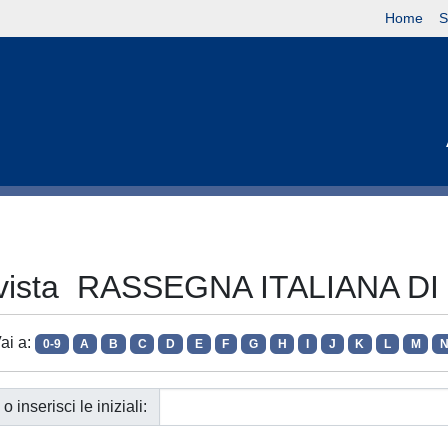
Home
S
Rivista RASSEGNA ITALIANA 
ai a:
0-9
A
B
C
D
E
F
G
H
I
J
K
L
M
o inserisci le iniziali: