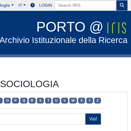
foglia
IT
LOGIN
PORTO @
Archivio Istituzionale della Ricerca
DI SOCIOLOGIA
N
O
P
Q
R
S
T
U
V
W
X
Y
Z