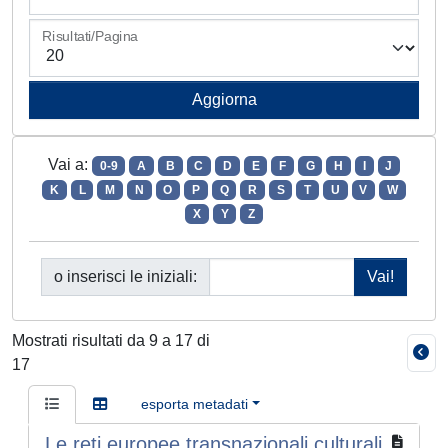
Risultati/Pagina
Vai a:
0-9
A
B
C
D
E
F
G
H
I
J
K
L
M
N
O
P
Q
R
S
T
U
V
W
X
Y
Z
o inserisci le iniziali:
Mostrati risultati da 9 a 17 di
17
esporta metadati
Le reti europee transnazionali culturali