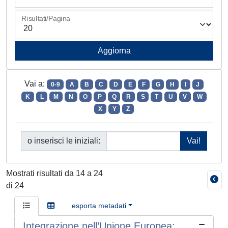
Risultati/Pagina
Vai a:
0-9
A
B
C
D
E
F
G
H
I
J
K
L
M
N
O
P
Q
R
S
T
U
V
W
X
Y
Z
o inserisci le iniziali:
Mostrati risultati da 14 a 24
di 24
esporta metadati
Integrazione nell’Unione Europea: