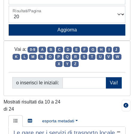
Risultati/Pagina
Vai a:
0-9
A
B
C
D
E
F
G
H
I
J
K
L
M
N
O
P
Q
R
S
T
U
V
W
X
Y
Z
o inserisci le iniziali:
Mostrati risultati da 10 a 24
di 24
esporta metadati
Le gare per i servizi di trasporto locale