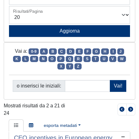
Risultati/Pagina
Vai a:
0-9
A
B
C
D
E
F
G
H
I
J
K
L
M
N
O
P
Q
R
S
T
U
V
W
X
Y
Z
o inserisci le iniziali:
Mostrati risultati da 2 a 21 di
24
esporta metadati
CEO incentives in European energy