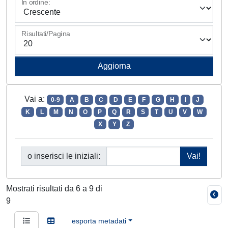
In ordine:
Risultati/Pagina
Vai a:
0-9
A
B
C
D
E
F
G
H
I
J
K
L
M
N
O
P
Q
R
S
T
U
V
W
X
Y
Z
o inserisci le iniziali:
Mostrati risultati da 6 a 9 di
9
esporta metadati