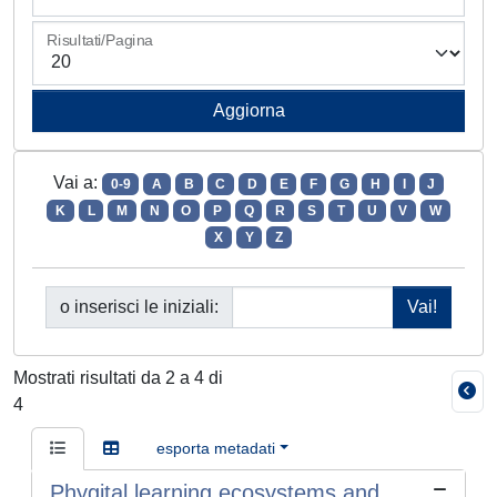
Risultati/Pagina
Vai a:
0-9
A
B
C
D
E
F
G
H
I
J
K
L
M
N
O
P
Q
R
S
T
U
V
W
X
Y
Z
o inserisci le iniziali:
Mostrati risultati da 2 a 4 di
4
esporta metadati
Phygital learning ecosystems and