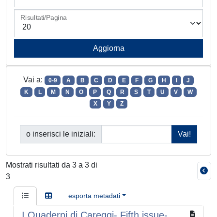
Risultati/Pagina
Vai a:
0-9
A
B
C
D
E
F
G
H
I
J
K
L
M
N
O
P
Q
R
S
T
U
V
W
X
Y
Z
o inserisci le iniziali:
Mostrati risultati da 3 a 3 di
3
esporta metadati
I Quaderni di Careggi- Fifth issue-