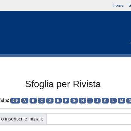
Home
S
Sfoglia per Rivista
ai a:
0-9
A
B
C
D
E
F
G
H
I
J
K
L
M
o inserisci le iniziali: