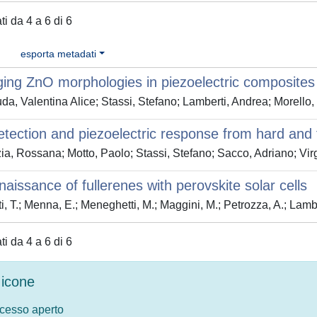
ati da 4 a 6 di 6
esporta metadati
ing ZnO morphologies in piezoelectric composites
a, Valentina Alice; Stassi, Stefano; Lamberti, Andrea; Morello
tection and piezoelectric response from hard and 
a, Rossana; Motto, Paolo; Stassi, Stefano; Sacco, Adriano; Vi
aissance of fullerenes with perovskite solar cells
i, T.; Menna, E.; Meneghetti, M.; Maggini, M.; Petrozza, A.; Lambe
ati da 4 a 6 di 6
icone
ccesso aperto