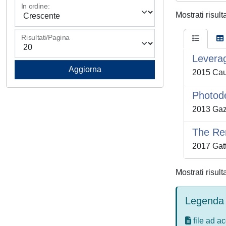
In ordine:
Mostrati risult
Risultati/Pagina
Leverag
2015 Caud
Photode
2013 Gazi
The Ren
2017 Gatt
Mostrati risult
Legenda 
file ad a