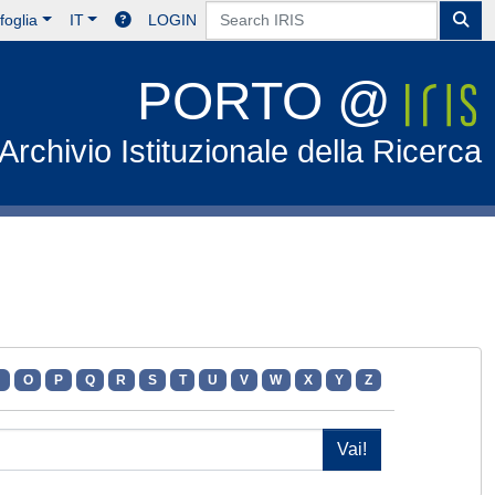
foglia
IT
LOGIN
PORTO @
Archivio Istituzionale della Ricerca
N
O
P
Q
R
S
T
U
V
W
X
Y
Z