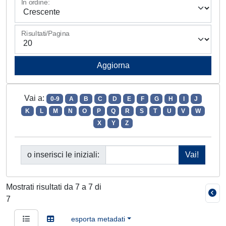
In ordine:
Risultati/Pagina
Vai a:
0-9
A
B
C
D
E
F
G
H
I
J
K
L
M
N
O
P
Q
R
S
T
U
V
W
X
Y
Z
o inserisci le iniziali:
Mostrati risultati da 7 a 7 di
7
esporta metadati