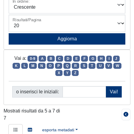
In ordine:
Risultati/Pagina
Vai a:
0-9
A
B
C
D
E
F
G
H
I
J
K
L
M
N
O
P
Q
R
S
T
U
V
W
X
Y
Z
o inserisci le iniziali:
Mostrati risultati da 5 a 7 di
7
esporta metadati