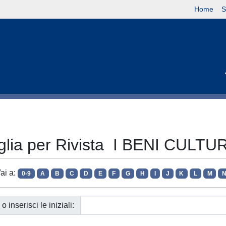
Home
S
glia per Rivista I BENI CULTU
ai a:
0-9
A
B
C
D
E
F
G
H
I
J
K
L
M
o inserisci le iniziali: