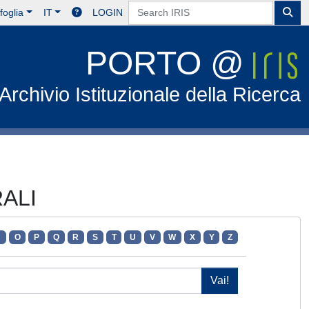
foglia
IT
LOGIN
PORTO @
Archivio Istituzionale della Ricerca
RALI
N
O
P
Q
R
S
T
U
V
W
X
Y
Z