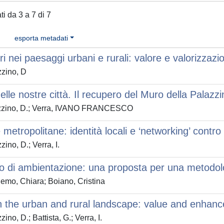
ati da 3 a 7 di 7
esporta metadati
eri nei paesaggi urbani e rurali: valore e valorizza
zino, D
nelle nostre città. Il recupero del Muro della Palazz
zino, D.; Verra, IVANO FRANCESCO
 metropolitane: identità locali e ‘networking’ contro
ino, D.; Verra, I.
o di ambientazione: una proposta per una metodol
emo, Chiara; Boiano, Cristina
n the urban and rural landscape: value and enha
no, D.; Battista, G.; Verra, I.