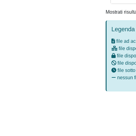
Mostrati risult
Legenda 
file ad a
file disp
file dispo
file disp
file sott
nessun fi