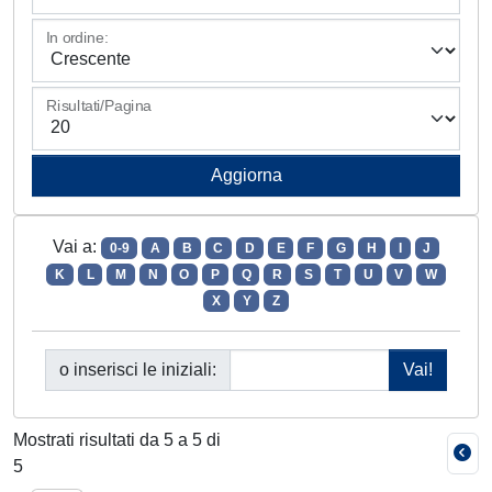
In ordine:
Risultati/Pagina
Vai a:
0-9
A
B
C
D
E
F
G
H
I
J
K
L
M
N
O
P
Q
R
S
T
U
V
W
X
Y
Z
o inserisci le iniziali:
Mostrati risultati da 5 a 5 di
5