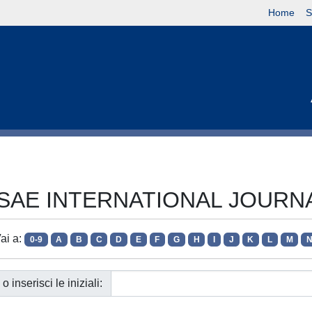
Home
S
sta SAE INTERNATIONAL JOU
ai a:
0-9
A
B
C
D
E
F
G
H
I
J
K
L
M
o inserisci le iniziali: