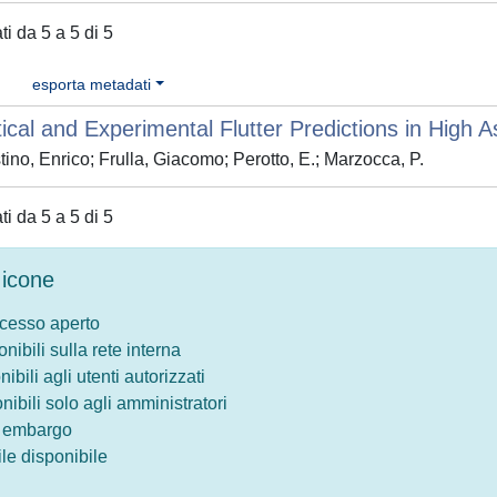
ati da 5 a 5 di 5
esporta metadati
ical and Experimental Flutter Predictions in High
ino, Enrico; Frulla, Giacomo; Perotto, E.; Marzocca, P.
ati da 5 a 5 di 5
icone
ccesso aperto
onibili sulla rete interna
nibili agli utenti autorizzati
onibili solo agli amministratori
o embargo
le disponibile