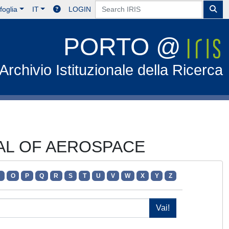
foglia
IT
LOGIN
PORTO @
Archivio Istituzionale della Ricerca
RNAL OF AEROSPACE
N
O
P
Q
R
S
T
U
V
W
X
Y
Z