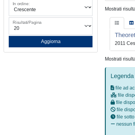
In ordine:
Mostrati risult
Risultati/Pagina
Theoret
2011 Cest
Mostrati risult
Legenda 
file ad a
file disp
file dispo
file disp
file sott
nessun fi